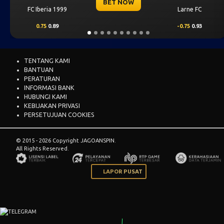
BET NOW
Larne FC
Sevilla
-0.75
0.93
0.25
0.95
TENTANG KAMI
BANTUAN
PERATURAN
INFORMASI BANK
HUBUNGI KAMI
KEBIJAKAN PRIVASI
PERSETUJUAN COOKIES
© 2015 - 2026 Copyright JAGOANSPIN.
All Rights Reserved.
LAPOR PUSAT