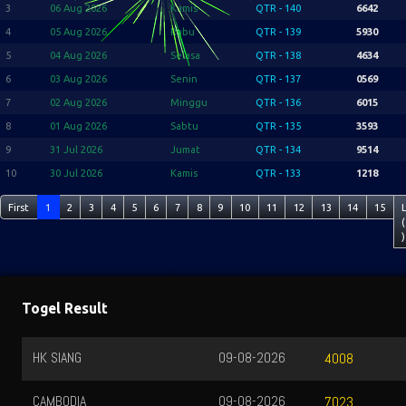
3
06 Aug 2026
Kamis
QTR - 140
6642
4
05 Aug 2026
Rabu
QTR - 139
5930
5
04 Aug 2026
Selasa
QTR - 138
4634
6
03 Aug 2026
Senin
QTR - 137
0569
7
02 Aug 2026
Minggu
QTR - 136
6015
8
01 Aug 2026
Sabtu
QTR - 135
3593
9
31 Jul 2026
Jumat
QTR - 134
9514
10
30 Jul 2026
Kamis
QTR - 133
1218
First
1
2
3
4
5
6
7
8
9
10
11
12
13
14
15
(
)
Togel Result
HK SIANG
09-08-2026
4008
CAMBODIA
09-08-2026
7023