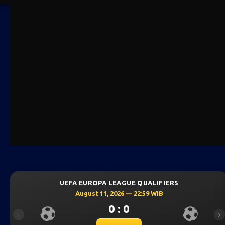
PA LEAGUE QUALIFIERS
SP
11, 2026 — 22:59 WIB
August 16
0 : 0
Previous
Ne