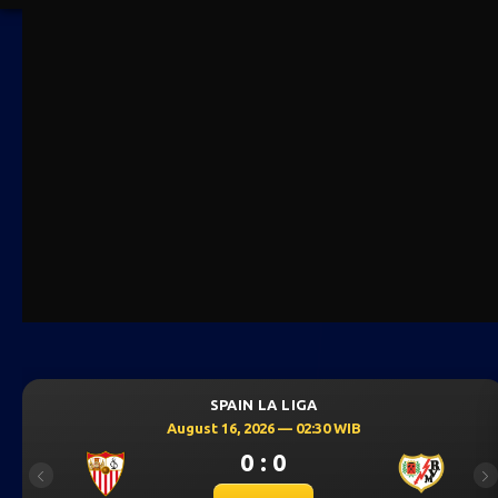
SPAIN LA LIGA
st 16, 2026 — 02:30 WIB
August
0 : 0
Previous
Ne