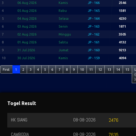
3
06 Aug 2026
Kamis
JP - 166
2546
4
05 Aug 2026
Rabu
JP - 165
1581
5
04 Aug 2026
Selasa
JP - 164
4230
6
03 Aug 2026
Senin
JP - 163
1871
7
02 Aug 2026
Minggu
JP - 162
3505
8
01 Aug 2026
Sabtu
JP - 161
4132
9
31 Jul 2026
Jumat
JP - 160
9213
10
30 Jul 2026
Kamis
JP - 159
4094
First
1
2
3
4
5
6
7
8
9
10
11
12
13
14
15
(
)
Togel Result
HK SIANG
08-08-2026
2476
CAMBODIA
08-08-2026
7635